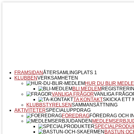
FRAMSIDAN
ÅTERSAMLINGPLATS 1
KLUBBEN
VERKSAMHETEN
HUR DU BLIR MEDL
BLI MEDLEM
REGISTRERI
VANLIGA FRÅGOR
VANLIGA FRÅGO
TA KONTAKT
SKICKA ETT M
KLUBBSTYRELSEN
SAMMANSÄTTNING
AKTIVITETER
SPECIALUPPDRAG
FÖREDRAG
FÖREDRAG OCH I
MEDLEMSERBJU
SPECIALPRODU
BASTUN OC