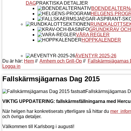
DAG
PRAKTISKA DETALJER
BOENDEALTERN
HELGENS PROG
RUNDKALOTTSE
GRUNDKRAV OCH
VÅRA REGLER
HOPPKALENDER
ÄVENTYR 2025-26
Du är här:
Hem
//
Arnhem och Grill-Op
//
Fallskärmsjägarnas
Logga in
Fallskärmsjägarnas Dag 2015
Fallskärmsjägarnas Da
VIKTIG UPPDATERING: fallskärmsfällningarna med Hercule
När helgen har konkretiserats ytterligare så hittar du
mer infor
och övriga detaljer.
Välkommen till Karlsborg i augusti!