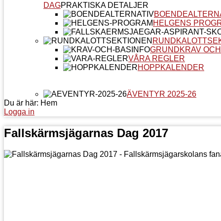
DAG
PRAKTISKA DETALJER
BOENDEALTERN
HELGENS PROG
RUNDKALOTTSE
GRUNDKRAV OCH
VÅRA REGLER
HOPPKALENDER
ÄVENTYR 2025-26
Du är här:
Hem
Logga in
Fallskärmsjägarnas Dag 2017