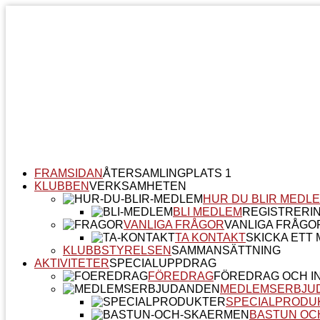
FRAMSIDAN
ÅTERSAMLINGPLATS 1
KLUBBEN
VERKSAMHETEN
HUR DU BLIR MEDL
BLI MEDLEM
REGISTRERI
VANLIGA FRÅGOR
VANLIGA FRÅGO
TA KONTAKT
SKICKA ETT M
KLUBBSTYRELSEN
SAMMANSÄTTNING
AKTIVITETER
SPECIALUPPDRAG
FÖREDRAG
FÖREDRAG OCH I
MEDLEMSERBJU
SPECIALPRODU
BASTUN OC