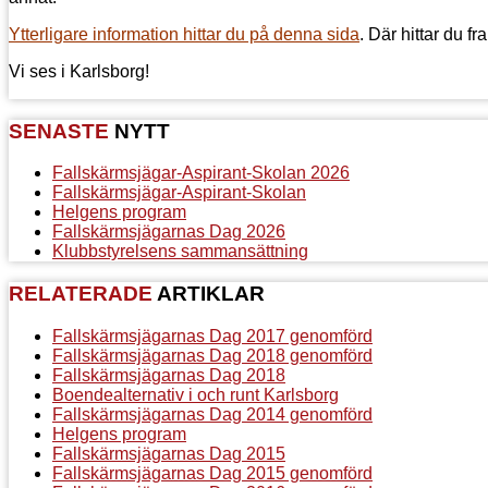
Ytterligare information hittar du på denna sida
. Där hittar du fr
Vi ses i Karlsborg!
SENASTE
NYTT
Fallskärmsjägar-Aspirant-Skolan 2026
Fallskärmsjägar-Aspirant-Skolan
Helgens program
Fallskärmsjägarnas Dag 2026
Klubbstyrelsens sammansättning
RELATERADE
ARTIKLAR
Fallskärmsjägarnas Dag 2017 genomförd
Fallskärmsjägarnas Dag 2018 genomförd
Fallskärmsjägarnas Dag 2018
Boendealternativ i och runt Karlsborg
Fallskärmsjägarnas Dag 2014 genomförd
Helgens program
Fallskärmsjägarnas Dag 2015
Fallskärmsjägarnas Dag 2015 genomförd