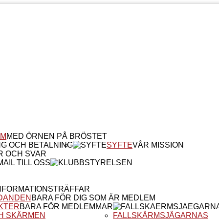
EM
MED ÖRNEN PÅ BRÖSTET
NG OCH BETALNING
SYFTE
VÅR MISSION
R OCH SVAR
AIL TILL OSS
NFORMATIONSTRÄFFAR
DANDEN
BARA FÖR DIG SOM ÄR MEDLEM
KTER
BARA FÖR MEDLEMMAR
H SKÄRMEN
FALLSKÄRMSJÄGARNAS