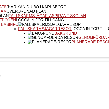
ATIV
HÄR KAN DU BO I KARLSBORG
RAM
ÖVERORDNAD PLAN
FALLSKÄRMSJÄGAR-ASPIRANT-SKOLAN
KTIONEN
LOGGA IN FÖR TILLGÅNG
 BASINFO
FALLSKÄRMSJÄGARRESOR
LOGGA IN FÖR TIL
BAKGRUND
GENOMFÖRDA 
PLANERADE RESO