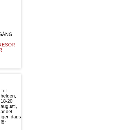
LGÅNG
RESOR
R
Till
helgen,
18-20
augusti,
är det
igen dags
för