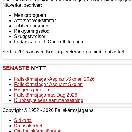
10.0pt;
Nätverket bedriver:
y:"Times
Mentorprogram
Affärsnätverksträffar
",serif;}
Jobberbjudande
Rekryteringsstöd
t
Skuggstyrelser
omna
Ledarskap- och Chefsutbildningar
Sedan 2015 är även Kustjägarveteranerna med i nätverket.
l
äsning
SENASTE
NYTT
Fallskärmsjägar-Aspirant-Skolan 2026
-
Fallskärmsjägar-Aspirant-Skolan
Helgens program
Fallskärmsjägarnas Dag 2026
Klubbstyrelsens sammansättning
cke,
Copyright © 1952 - 2026 Fallskärmsjägarna
Sidkarta
ges
Datasäkerhet
Om Fallskärmsjägarna