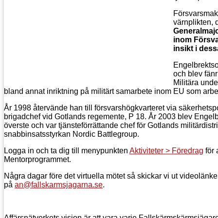
-
nd-
Försvarsmakt
;
värnplikten, 
Generalmajo
inom Försva
ow:yes;
insikt i des
Engelbrektso
ty:99;
och blev fän
Militära und
bland annat inriktning på militärt samarbete inom EU som arbe
:"";
År 1998 återvände han till försvarshögkvarteret via säkerhetsp
ng-
brigadchef vid Gotlands regemente, P 18. År 2003 blev Engelbr
cm
överste och var tjänsteförrättande chef för Gotlands militärdi
snabbinsatsstyrkan Nordic Battlegroup.
Logga in och ta dig till menypunkten
Aktiviteter > Föredrag
för 
Mentorprogrammet.
Några dagar före det virtuella mötet så skickar vi ut videolänk
n:0cm;
på
an@fallskarmsjagarna.se
.
ation:widow-
n;
Affärsnätverkets vision är att vara varje Fallskärmskärmsjägares