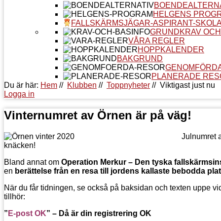
BOENDEALTERN
HELGENS PROG
FALLSKÄRMSJÄGAR-ASPIRANT-SKOL
GRUNDKRAV OCH
VÅRA REGLER
HOPPKALENDER
BAKGRUND
GENOMFÖRDA
PLANERADE RES
Du är här:
Hem
//
Klubben
//
Toppnyheter
//
Viktigast just nu
Logga in
Vinternumret av Örnen är på väg!
Julnumret a
knäcken!
Bland annat om
Operation Merkur – Den tyska fallskärmsi
en
berättelse från en resa till jordens kallaste bebodda pla
När du får tidningen, se också på baksidan och texten uppe vid 
tillhör:
”
E-post OK
”
– Då är din registrering OK