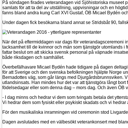
På söndagen firades veterandagen vid Sjöhistoriska museet p
samlats för att ta del av utställning, uppvisningar och en hög
fanns bland andra kung Carl XVI Gustaf, ÖB Micael Bydén och 
Under dagen fick besökarna bland annat se Stridsbåt 90, fall
När det på eftermiddagen var dags för veterandagsceremoni i
tacksamhet till de kvinnor och män som tjänstgör utomlands i 
fattar beslut om att skicka svensk personal på väpnade insatser
både riksdagen och samhället.
Överbefälhavare Micael Bydén hade tidigare på dagen deltagit
för att Sverige och den svenska befolkningen hjälpte Norge un
Bernadottes väg, som går längs med Djurgårdsbrunnsviken. V
utlandsinsats. Han mindes hur det var att tjänstgöra långt bort
födelsedagar eller som denna dag – mors dag. Och även ÖB vi
- I dag minns och hedrar vi dem som tvingats betala det ytterst
Vi hedrar dem som fysiskt eller psykiskt skadats och vi hed
För den musikaliska inramningen vid ceremonin stod Livgard
Dagen avslutades med en välbesökt veterankonsert med blan