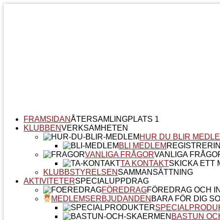
FRAMSIDAN
ÅTERSAMLINGPLATS 1
KLUBBEN
VERKSAMHETEN
HUR DU BLIR MEDL
BLI MEDLEM
REGISTRERI
VANLIGA FRÅGOR
VANLIGA FRÅGO
TA KONTAKT
SKICKA ETT M
KLUBBSTYRELSEN
SAMMANSÄTTNING
AKTIVITETER
SPECIALUPPDRAG
FÖREDRAG
FÖREDRAG OCH I
MEDLEMSERBJUDANDEN
BARA FÖR DIG S
SPECIALPRODU
BASTUN OC