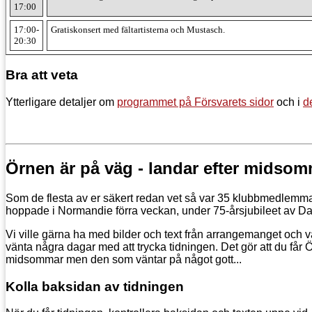
17:00
17:00-
Gratiskonsert med fältartisterna och Mustasch.
20:30
Bra att veta
Ytterligare detaljer om
programmet på Försvarets sidor
och i
d
Örnen är på väg - landar efter midso
Som de flesta av er säkert redan vet så var 35 klubbmedlemm
hoppade i Normandie förra veckan, under 75-årsjubileet av D
Vi ville gärna ha med bilder och text från arrangemanget och v
vänta några dagar med att trycka tidningen. Det gör att du får 
midsommar men den som väntar på något gott...
Kolla baksidan av tidningen