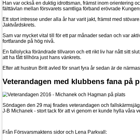
Han var också en duktig idrottsman, främst inom orientering och f
fälttävlan mellan försvarets samtliga förband erövrade Kungen
Ett stort intresse under alla år har varit jakt, främst med st
Jaktvårdskrets.
Sam var mycket vital till för ett par månader sedan och var ak
fortfarande på hög nivå.
En fallolycka förändrade tillvaron och ett rikt liv har nått sit
att ha fått tillhöra just hans vänkrets.
Efter att hustrun Britt avled för snart fyra år sedan är de närma
Veterandagen med klubbens fana på p
Söndagen den 29 maj firades veterandagen och fallskärmsjä
J-B Michanek - stort tack för att vi genom er kunde hylla våra v
Från Försvarsmaktens sidor och Lena Parkvall: