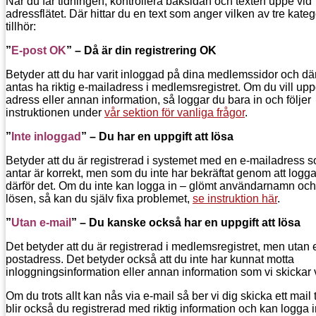
När du får tidningen, kontrollera baksidan och texten uppe vid
adressflätet. Där hittar du en text som anger vilken av tre kateg
tillhör:
”
E-post OK
” – Då är din registrering OK
Betyder att du har varit inloggad på dina medlemssidor och dä
antas ha riktig e-mailadress i medlemsregistret. Om du vill up
adress eller annan information, så loggar du bara in och följer
instruktionen under
vår sektion för vanliga frågor
.
”
Inte inloggad
” – Du har en uppgift att lösa
Betyder att du är registrerad i systemet med en e-mailadress s
antar är korrekt, men som du inte har bekräftat genom att logga 
därför det. Om du inte kan logga in – glömt användarnamn och/
lösen, så kan du själv fixa problemet,
se instruktion här
.
”
Utan e-mail
” – Du kanske också har en uppgift att lösa
Det betyder att du är registrerad i medlemsregistret, men utan 
postadress. Det betyder också att du inte har kunnat motta
inloggningsinformation eller annan information som vi skickar 
Om du trots allt kan nås via e-mail så ber vi dig skicka ett mail t
blir också du registrerad med riktig information och kan logga