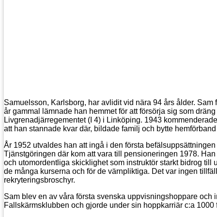
Samuelsson, Karlsborg, har avlidit vid nära 94 års ålder. Sam
år gammal lämnade han hemmet för att försörja sig som dräng p
Livgrenadjärregementet (I 4) i Linköping. 1943 kommenderades 
att han stannade kvar där, bildade familj och bytte hemförband t
År 1952 utvaldes han att ingå i den första befälsuppsättninge
Tjänstgöringen där kom att vara till pensioneringen 1978. Han f
och utomordentliga skicklighet som instruktör starkt bidrog til
de många kurserna och för de värnpliktiga. Det var ingen tillfäl
rekryteringsbroschyr.
Sam blev en av våra första svenska uppvisningshoppare och i
Fallskärmsklubben och gjorde under sin hoppkarriär c:a 1000 