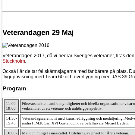
Veterandagen 29 Maj
Veterandagen 2017, då vi hedrar Sveriges veteraner, firas de
Stockholm
.
Också i år deltar fallskärmsjägarna med fanbärare på plats. Du
flyguppvisning med Team 60 och överflygning med JAS 39 Gr
Program
11:00-
Försvarsmakten, andra myndigheter och ideella organisationer visar 
19:00
verksamhet ur ett veteran- och anhörigperspektiv.
14:30-
Veterandagsceremoni med kransnedläggning och medaljering. Medve
15:45
andra H.M.K Carl XVI Gustaf och överbefälhavare Micael Byden.
16:00-
Mat och mingel i mässtältet. Utdelning av priset för Årets veteran.