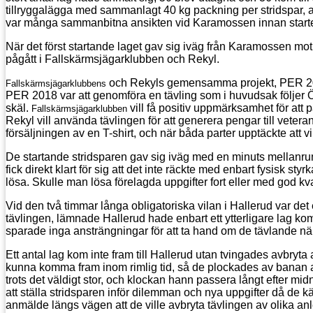
tillryggalägga med sammanlagt 40 kg packning per stridspar, att 
var många sammanbitna ansikten vid Karamossen innan start
När det först startande laget gav sig iväg från Karamossen mot
pågått i Fallskärmsjägarklubben och Rekyl.
och Rekyls gemensamma projekt, PER 2018
Fallskärmsjägarklubbens
PER 2018 var att genomföra en tävling som i huvudsak följer
skäl.
vill få positiv uppmärksamhet för att 
Fallskärmsjägarklubben
Rekyl vill använda tävlingen för att generera pengar till vete
försäljningen av en T-shirt, och när båda parter upptäckte att vi t
De startande stridsparen gav sig iväg med en minuts mellanrum
fick direkt klart för sig att det inte räckte med enbart fysisk st
lösa. Skulle man lösa förelagda uppgifter fort eller med god kvali
Vid den två timmar långa obligatoriska vilan i Hallerud var det
tävlingen, lämnade Hallerud hade enbart ett ytterligare lag kom
sparade inga ansträngningar för att ta hand om de tävlande när
Ett antal lag kom inte fram till Hallerud utan tvingades avbry
kunna komma fram inom rimlig tid, så de plockades av banan av 
trots det väldigt stor, och klockan hann passera långt efter mi
att ställa stridsparen inför dilemman och nya uppgifter då de k
anmälde längs vägen att de ville avbryta tävlingen av olika an