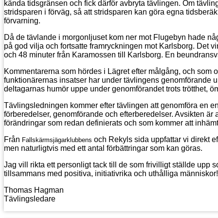
kända tidsgränsen och fick därför avbryta tävlingen. Om tävli
stridsparen i förväg, så att stridsparen kan göra egna tidsberä
förvarning.
Då de tävlande i morgonljuset kom ner mot Flugebyn hade någr
på god vilja och fortsatte framryckningen mot Karlsborg. Det vi
och 48 minuter från Karamossen till Karlsborg. En beundransvär
Kommentarerna som hördes i Lägret efter målgång, och som också
funktionärernas insatser har under tävlingens genomförande upp
deltagarnas humör uppe under genomförandet trots trötthet, öm
Tävlingsledningen kommer efter tävlingen att genomföra en enk
förberedelser, genomförande och efterberedelser. Avsikten är a
förändringar som redan definierats och som kommer att inhämt
Från
och Rekyls sida uppfattar vi direkt e
Fallskärmsjägarklubbens
men naturligtvis med ett antal förbättringar som kan göras.
Jag vill rikta ett personligt tack till de som frivilligt ställde u
tillsammans med positiva, initiativrika och uthålliga människor!
Thomas Hagman
Tävlingsledare