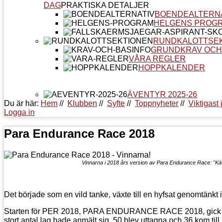
DAG
PRAKTISKA DETALJER
BOENDEALTERN
HELGENS PROG
RUNDKALOTTSE
GRUNDKRAV OCH
VÅRA REGLER
HOPPKALENDER
ÄVENTYR 2025-26
Du är här:
Hem
//
Klubben
//
Syfte
//
Toppnyheter
//
Viktigast 
Logga in
Para Endurance Race 2018
Vinnarna i 2018 års version av Para Endurance Race: "Kä
Det började som en vild tanke, växte till en hyfsat genomtänkt i
Starten för PER 2018, PARA ENDURANCE RACE 2018, gick vid
stort antal lag hade anmält sig, 50 blev uttagna och 36 kom till 