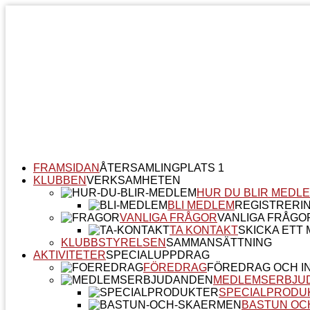
FRAMSIDAN
ÅTERSAMLINGPLATS 1
KLUBBEN
VERKSAMHETEN
HUR DU BLIR MEDL
BLI MEDLEM
REGISTRERI
VANLIGA FRÅGOR
VANLIGA FRÅGO
TA KONTAKT
SKICKA ETT M
KLUBBSTYRELSEN
SAMMANSÄTTNING
AKTIVITETER
SPECIALUPPDRAG
FÖREDRAG
FÖREDRAG OCH I
MEDLEMSERBJU
SPECIALPRODU
BASTUN OC