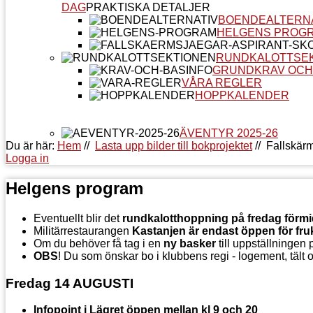
DAG
PRAKTISKA DETALJER
BOENDEALTERN
HELGENS PROG
RUNDKALOTTSE
GRUNDKRAV OCH
VÅRA REGLER
HOPPKALENDER
ÄVENTYR 2025-26
Du är här:
Hem
//
Lasta upp bilder till bokprojektet
//
Fallskär
Logga in
Helgens program
Eventuellt blir det
rundkalotthoppning på fredag förm
Militärrestaurangen
Kastanjen är endast öppen för fru
Om du behöver få tag i en
ny basker
till uppställningen
OBS
!
Du som önskar bo i klubbens regi - logement, tält 
Fredag 14 AUGUSTI
Infopoint i Lägret öppen mellan kl 9 och 20