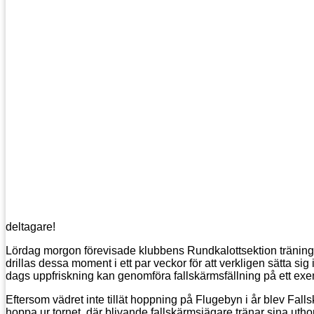
deltagare!
Lördag morgon förevisade klubbens Rundkalottsektion träning i
drillas dessa moment i ett par veckor för att verkligen sätta si
dags uppfriskning kan genomföra fallskärmsfällning på ett exem
Eftersom vädret inte tillät hoppning på Flugebyn i år blev Falls
hoppa ur tornet, där blivande fallskärmsjägare tränar sina uthop