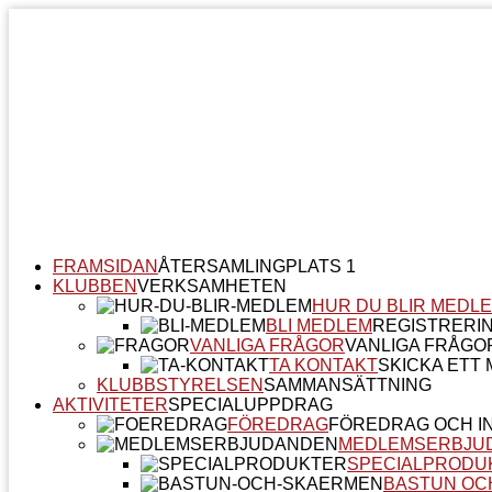
FRAMSIDAN
ÅTERSAMLINGPLATS 1
KLUBBEN
VERKSAMHETEN
HUR DU BLIR MEDL
BLI MEDLEM
REGISTRERI
VANLIGA FRÅGOR
VANLIGA FRÅGO
TA KONTAKT
SKICKA ETT M
KLUBBSTYRELSEN
SAMMANSÄTTNING
AKTIVITETER
SPECIALUPPDRAG
FÖREDRAG
FÖREDRAG OCH I
MEDLEMSERBJU
SPECIALPRODU
BASTUN OC