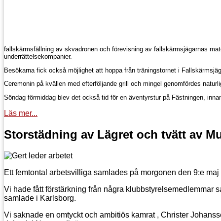
fallskärmsfällning av skvadronen och förevisning av fallskärmsjägarnas m
underrättelsekompanier.
Besökarna fick också möjlighet att hoppa från träningstornet i Fallskärmsjägar
Ceremonin på kvällen med efterföljande grill och mingel genomfördes naturligt
Söndag förmiddag blev det också tid för en äventyrstur på Fästningen, innan v
Läs mer...
Storstädning av Lägret och tvätt av M
Ett femtontal arbetsvilliga samlades på morgonen den 9:e maj
Vi hade fått förstärkning från några klubbstyrelsemedlemmar 
samlade i Karlsborg.
Vi saknade en omtyckt och ambitiös kamrat , Christer Johansso