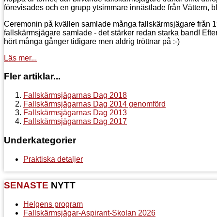
förevisades och en grupp ytsimmare innästlade från Vättern, blev 
Ceremonin på kvällen samlade många fallskärmsjägare från 1952
fallskärmsjägare samlade - det stärker redan starka band! Efter c
hört många gånger tidigare men aldrig tröttnar på :-)
Läs mer...
Fler artiklar...
Fallskärmsjägarnas Dag 2018
Fallskärmsjägarnas Dag 2014 genomförd
Fallskärmsjägarnas Dag 2013
Fallskärmsjägarnas Dag 2017
Underkategorier
Praktiska detaljer
SENASTE
NYTT
Helgens program
Fallskärmsjägar-Aspirant-Skolan 2026