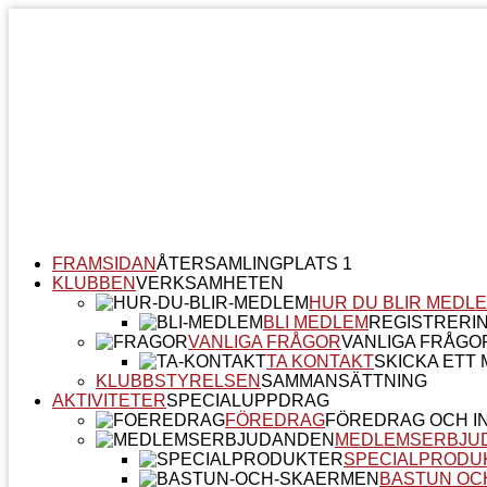
FRAMSIDAN
ÅTERSAMLINGPLATS 1
KLUBBEN
VERKSAMHETEN
HUR DU BLIR MEDL
BLI MEDLEM
REGISTRERI
VANLIGA FRÅGOR
VANLIGA FRÅGO
TA KONTAKT
SKICKA ETT M
KLUBBSTYRELSEN
SAMMANSÄTTNING
AKTIVITETER
SPECIALUPPDRAG
FÖREDRAG
FÖREDRAG OCH I
MEDLEMSERBJU
SPECIALPRODU
BASTUN OC