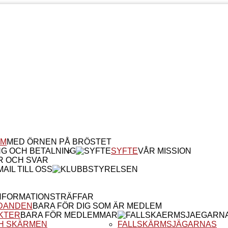
EM
MED ÖRNEN PÅ BRÖSTET
NG OCH BETALNING
SYFTE
VÅR MISSION
R OCH SVAR
AIL TILL OSS
NFORMATIONSTRÄFFAR
DANDEN
BARA FÖR DIG SOM ÄR MEDLEM
KTER
BARA FÖR MEDLEMMAR
H SKÄRMEN
FALLSKÄRMSJÄGARNAS