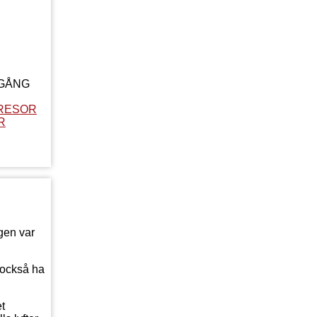
LGÅNG
RESOR
R
gen var
 också ha
et