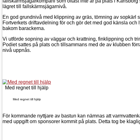
fallskärmsjägarkompani som oftast inte är på plats i Karlsborg
lägret till fallskärmsjägarnivå.
En god grundnivå med klippning av gräs, tömning av sopkärl s
Fortverkets driftavdelning för och gör det med god känsla och 
bakom barackerna.
Vi utförde sopning av väggar och krattning, finklippning och tr
Podiet sattes på plats och tillsammans med de av klubben för
nivå uppnås.
Med regnet till hjälp
Med regnet till hjälp
För kommande nyttjare av bastun kan nämnas att varmvattenkapa
med uppgift om sponsorer kommit på plats. Detta tog be klagligtvi