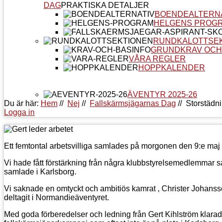
DAG
PRAKTISKA DETALJER
BOENDEALTERN
HELGENS PROG
RUNDKALOTTSE
GRUNDKRAV OCH
VÅRA REGLER
HOPPKALENDER
ÄVENTYR 2025-26
Du är här:
Hem
//
Nej
//
Fallskärmsjägarnas Dag
//
Storstädni
Logga in
Ett femtontal arbetsvilliga samlades på morgonen den 9:e maj
Vi hade fått förstärkning från några klubbstyrelsemedlemmar 
samlade i Karlsborg.
Vi saknade en omtyckt och ambitiös kamrat , Christer Johansso
deltagit i Normandieäventyret.
Med goda förberedelser och ledning från Gert Kihlström klarade