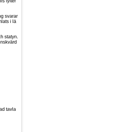
s lyfter
ng svarar
ats i lä
h statyn.
önskvärd
ad tavla