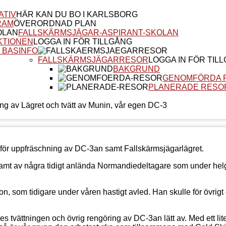
ATIV
HÄR KAN DU BO I KARLSBORG
RAM
ÖVERORDNAD PLAN
FALLSKÄRMSJÄGAR-ASPIRANT-SKOLAN
KTIONEN
LOGGA IN FÖR TILLGÅNG
 BASINFO
FALLSKÄRMSJÄGARRESOR
LOGGA IN FÖR TIL
BAKGRUND
GENOMFÖRDA 
PLANERADE RESO
ng av Lägret och tvätt av Munin, vår egen DC-3
 för uppfräschning av DC-3an samt Fallskärmsjägarlägret.
samt av några tidigt anlända Normandiedeltagare som under hel
n, som tidigare under våren hastigt avled. Han skulle för övrigt
s tvättningen och övrig rengöring av DC-3an lätt av. Med ett lit