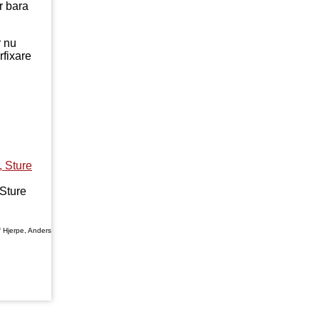
r bara
r nu
rfixare
 Sture
f Hjerpe, Anders