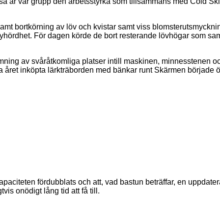
 så är vår grupp den arbetsstyrka som tillsammans med Cold Skill
amt bortkörning av löv och kvistar samt viss blomsterutsmyckni
lyhördhet. För dagen körde de bort resterande lövhögar som saml
imning av svåråtkomliga platser intill maskinen, minnesstenen oc
ra året inköpta lärkträborden med bänkar runt Skärmen började 
citeten fördubblats och att, vad bastun beträffar, en uppdater
s onödigt lång tid att få till.