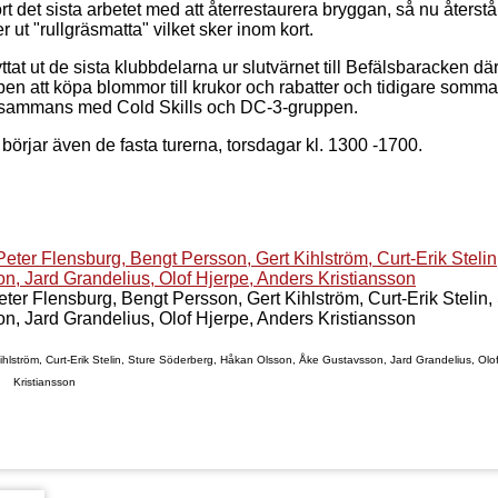
t det sista arbetet med att återrestaurera bryggan, så nu återstå
 ut "rullgräsmatta" vilket sker inom kort.
ttat ut de sista klubbdelarna ur slutvärnet till Befälsbaracken dä
en att köpa blommor till krukor och rabatter och tidigare somma
 tillsammans med Cold Skills och DC-3-gruppen.
örjar även de fasta turerna, torsdagar kl. 1300 -1700.
eter Flensburg, Bengt Persson, Gert Kihlström, Curt-Erik Stelin,
, Jard Grandelius, Olof Hjerpe, Anders Kristiansson
Kihlström, Curt-Erik Stelin, Sture Söderberg, Håkan Olsson, Åke Gustavsson, Jard Grandelius, Olo
Kristiansson