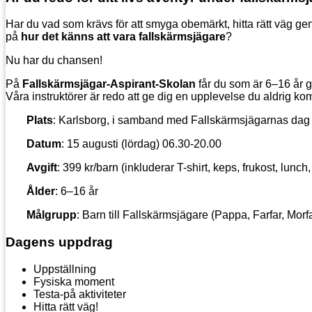
Har du vad som krävs för att smyga obemärkt, hitta rätt väg ge
på
hur det känns att vara fallskärmsjägare
?
Nu har du chansen!
På
Fallskärmsjägar-Aspirant-Skolan
får du som är 6–16 år 
Våra instruktörer är redo att ge dig en upplevelse du aldrig k
Plats
: Karlsborg, i samband med Fallskärmsjägarnas dag
Datum
: 15 augusti (lördag) 06.30-20.00
Avgift
: 399 kr/barn (inkluderar T-shirt, keps, frukost, lunc
Ålder
: 6–16 år
Målgrupp
: Barn till Fallskärmsjägare (Pappa, Farfar, Morfa
Dagens uppdrag
Uppställning
Fysiska moment
Testa-på aktiviteter
Hitta rätt väg!