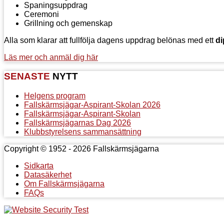
Spaningsuppdrag
Ceremoni
Grillning och gemenskap
Alla som klarar att fullfölja dagens uppdrag belönas med ett
d
Läs mer och anmäl dig här
SENASTE
NYTT
Helgens program
Fallskärmsjägar-Aspirant-Skolan 2026
Fallskärmsjägar-Aspirant-Skolan
Fallskärmsjägarnas Dag 2026
Klubbstyrelsens sammansättning
Copyright © 1952 - 2026 Fallskärmsjägarna
Sidkarta
Datasäkerhet
Om Fallskärmsjägarna
FAQs