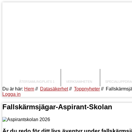
FRAMSIDAN
KLUBBEN
AKTIVIT
ÅTERSAMLINGPLATS 1
VERKSAMHETEN
SPECIALUPPDR
Du är här:
Hem
//
Datasäkerhet
//
Toppnyheter
//
Fallskärmsj
Logga in
Fallskärmsjägar-Aspirant-Skolan
Är du redo för ditt livs äventyr under fallskärm