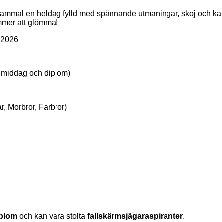
gammal en heldag fylld med spännande utmaningar, skoj och ka
ommer att glömma!
 2026
h, middag och diplom)
r, Morbror, Farbror)
iplom
och kan vara stolta
fallskärmsjägaraspiranter
.