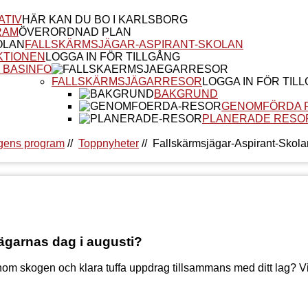
ATIV
HÄR KAN DU BO I KARLSBORG
RAM
ÖVERORDNAD PLAN
FALLSKÄRMSJÄGAR-ASPIRANT-SKOLAN
KTIONEN
LOGGA IN FÖR TILLGÅNG
 BASINFO
FALLSKÄRMSJÄGARRESOR
LOGGA IN FÖR TIL
BAKGRUND
GENOMFÖRDA 
PLANERADE RESO
gens program
//
Toppnyheter
//
Fallskärmsjägar-Aspirant-Skola
sjägarnas dag i augusti?
nom skogen och klara tuffa uppdrag tillsammans med ditt lag? Vil