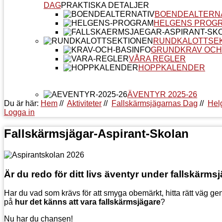
DAG
PRAKTISKA DETALJER
BOENDEALTERN
HELGENS PROG
RUNDKALOTTSE
GRUNDKRAV OCH
VÅRA REGLER
HOPPKALENDER
ÄVENTYR 2025-26
Du är här:
Hem
//
Aktiviteter
//
Fallskärmsjägarnas Dag
//
Hel
Logga in
Fallskärmsjägar-Aspirant-Skolan
Är du redo för ditt livs äventyr under fallskärm
Har du vad som krävs för att smyga obemärkt, hitta rätt väg ge
på
hur det känns att vara fallskärmsjägare
?
Nu har du chansen!