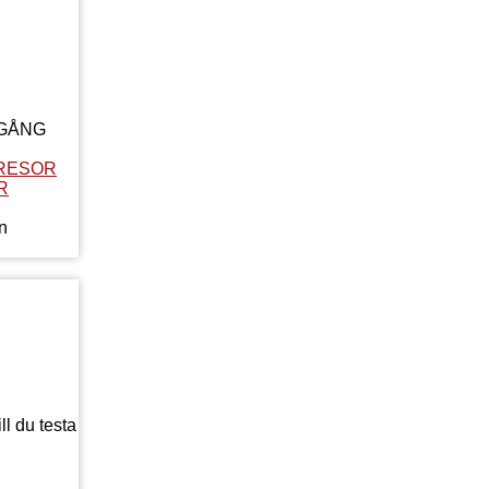
LGÅNG
RESOR
R
n
l du testa