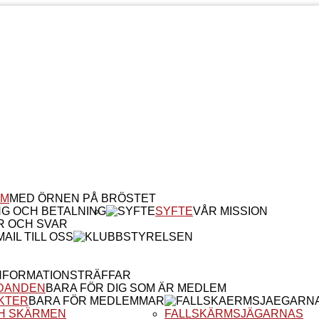
EM
MED ÖRNEN PÅ BRÖSTET
NG OCH BETALNING
SYFTE
VÅR MISSION
R OCH SVAR
AIL TILL OSS
NFORMATIONSTRÄFFAR
DANDEN
BARA FÖR DIG SOM ÄR MEDLEM
KTER
BARA FÖR MEDLEMMAR
H SKÄRMEN
FALLSKÄRMSJÄGARNAS