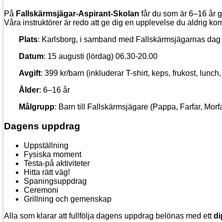
På
Fallskärmsjägar-Aspirant-Skolan
får du som är 6–16 år 
Våra instruktörer är redo att ge dig en upplevelse du aldrig k
Plats
: Karlsborg, i samband med Fallskärmsjägarnas dag
Datum
: 15 augusti (lördag) 06.30-20.00
Avgift
: 399 kr/barn (inkluderar T-shirt, keps, frukost, lunc
Ålder
: 6–16 år
Målgrupp
: Barn till Fallskärmsjägare (Pappa, Farfar, Morfa
Dagens uppdrag
Uppställning
Fysiska moment
Testa-på aktiviteter
Hitta rätt väg!
Spaningsuppdrag
Ceremoni
Grillning och gemenskap
Alla som klarar att fullfölja dagens uppdrag belönas med ett
d