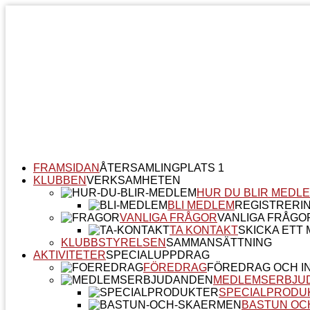
FRAMSIDAN
ÅTERSAMLINGPLATS 1
KLUBBEN
VERKSAMHETEN
HUR DU BLIR MEDL
BLI MEDLEM
REGISTRERI
VANLIGA FRÅGOR
VANLIGA FRÅGO
TA KONTAKT
SKICKA ETT M
KLUBBSTYRELSEN
SAMMANSÄTTNING
AKTIVITETER
SPECIALUPPDRAG
FÖREDRAG
FÖREDRAG OCH I
MEDLEMSERBJU
SPECIALPRODU
BASTUN OC