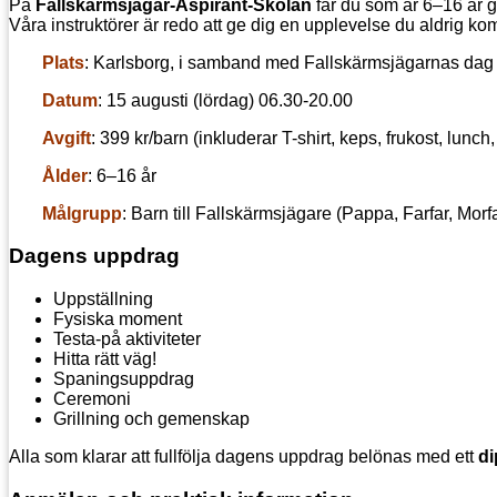
På
Fallskärmsjägar-Aspirant-Skolan
får du som är 6–16 år 
Våra instruktörer är redo att ge dig en upplevelse du aldrig k
Plats
: Karlsborg, i samband med Fallskärmsjägarnas dag
Datum
: 15 augusti (lördag) 06.30-20.00
Avgift
: 399 kr/barn (inkluderar T-shirt, keps, frukost, lunc
Ålder
: 6–16 år
Målgrupp
: Barn till Fallskärmsjägare (Pappa, Farfar, Morfa
Dagens uppdrag
Uppställning
Fysiska moment
Testa-på aktiviteter
Hitta rätt väg!
Spaningsuppdrag
Ceremoni
Grillning och gemenskap
Alla som klarar att fullfölja dagens uppdrag belönas med ett
d