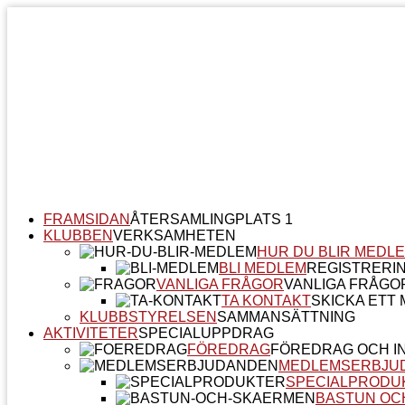
FRAMSIDAN
ÅTERSAMLINGPLATS 1
KLUBBEN
VERKSAMHETEN
HUR DU BLIR MEDL
BLI MEDLEM
REGISTRERI
VANLIGA FRÅGOR
VANLIGA FRÅGO
TA KONTAKT
SKICKA ETT M
KLUBBSTYRELSEN
SAMMANSÄTTNING
AKTIVITETER
SPECIALUPPDRAG
FÖREDRAG
FÖREDRAG OCH I
MEDLEMSERBJU
SPECIALPRODU
BASTUN OC