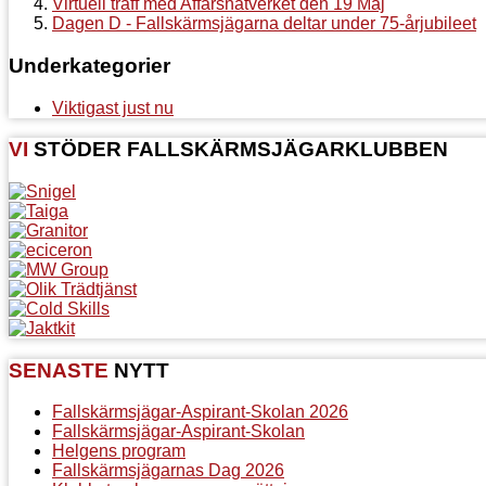
Virtuell träff med Affärsnätverket den 19 Maj
Dagen D - Fallskärmsjägarna deltar under 75-årjubileet
Underkategorier
Viktigast just nu
VI
STÖDER FALLSKÄRMSJÄGARKLUBBEN
SENASTE
NYTT
Fallskärmsjägar-Aspirant-Skolan 2026
Fallskärmsjägar-Aspirant-Skolan
Helgens program
Fallskärmsjägarnas Dag 2026