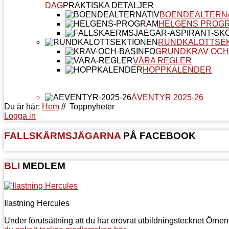
DAG
PRAKTISKA DETALJER
BOENDEALTERN
HELGENS PROG
RUNDKALOTTSE
GRUNDKRAV OCH
VÅRA REGLER
HOPPKALENDER
ÄVENTYR 2025-26
Du är här:
Hem
//
Toppnyheter
Logga in
FALLSKÄRMSJÄGARNA
PÅ FACEBOOK
BLI
MEDLEM
Ilastning Hercules
Under förutsättning att du har erövrat utbildningstecknet Örne