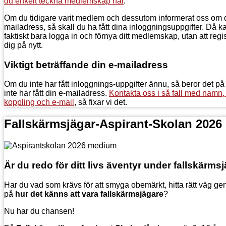
du enkelt teckna medlemskap här
.
Om du tidigare varit medlem och dessutom informerat oss om d
mailadress, så skall du ha fått dina inloggningsuppgifter. Då k
faktiskt bara logga in och förnya ditt medlemskap, utan att regi
dig på nytt.
Viktigt beträffande din e-mailadress
Om du inte har fått inloggnings-uppgifter ännu, så beror det på 
inte har fått din e-mailadress.
Kontakta oss i så fall med namn,
koppling och e-mail
, så fixar vi det.
Fallskärmsjägar-Aspirant-Skolan 2026
Är du redo för ditt livs äventyr under fallskärm
Har du vad som krävs för att smyga obemärkt, hitta rätt väg ge
på
hur det känns att vara fallskärmsjägare
?
Nu har du chansen!