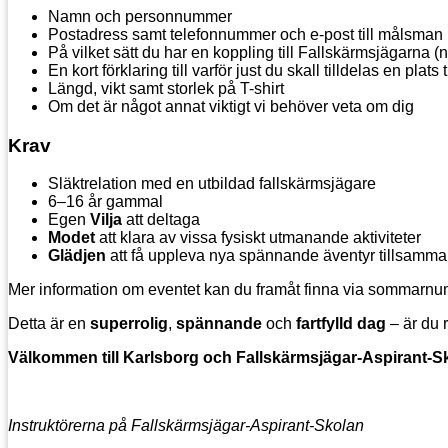
Namn och personnummer
Postadress samt telefonnummer och e-post till målsman
På vilket sätt du har en koppling till Fallskärmsjägarna 
En kort förklaring till varför just du skall tilldelas en plats t
Längd, vikt samt storlek på T-shirt
Om det är något annat viktigt vi behöver veta om dig
Krav
Släktrelation med en utbildad fallskärmsjägare
6–16 år gammal
Egen
Vilja
att deltaga
Modet
att klara av vissa fysiskt utmanande aktiviteter
Glädjen
att få uppleva nya spännande äventyr tillsamm
Mer information om eventet kan du framåt finna via sommarnum
Detta är en
superrolig
,
spännande
och
fartfylld dag
– är du 
Välkommen till Karlsborg och Fallskärmsjägar-Aspirant-S
Instruktörerna på Fallskärmsjägar-Aspirant-Skolan