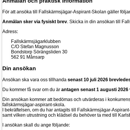
Anmälan och praktisk information
För att ansöka till Fallskärmsjägar-Aspirant-Skolan gäller följa
Anmälan sker via fysiskt brev
. Skicka in din ansökan till F
Adress:
Fallskärmsjägarklubben
C/O Stefan Magnusson
Bondstorp Sörängsliden 30
562 91 Månsarp
Din ansökan
Ansökan ska vara oss tillhanda
senast 10 juli 2026 brevlede
Du kommer få svar om du är
antagen senast 1 augusti 2026 
Din ansökan kommer att bedömas och utvärderas i konkurrens me
fallskärmsjägar-aspirant-skola.
I bekräftelsen, om du har antagits till Fallskärmsjägar-Aspiran
samt vilken utrustning och klädsel du behöver ta med till Karls
I ansökan skall du ange följande: