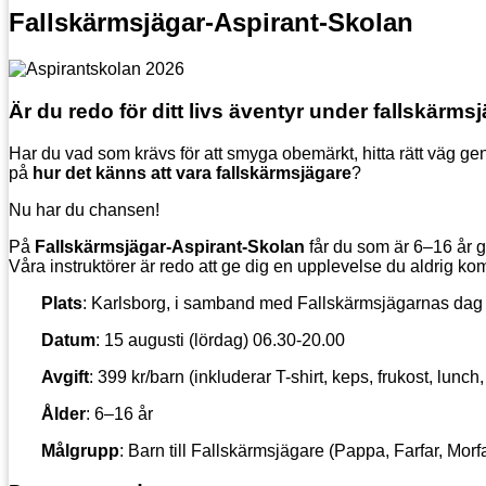
Fallskärmsjägar-Aspirant-Skolan
Är du redo för ditt livs äventyr under fallskärm
Har du vad som krävs för att smyga obemärkt, hitta rätt väg ge
på
hur det känns att vara fallskärmsjägare
?
Nu har du chansen!
På
Fallskärmsjägar-Aspirant-Skolan
får du som är 6–16 år 
Våra instruktörer är redo att ge dig en upplevelse du aldrig k
Plats
: Karlsborg, i samband med Fallskärmsjägarnas dag
Datum
: 15 augusti (lördag) 06.30-20.00
Avgift
: 399 kr/barn (inkluderar T-shirt, keps, frukost, lunc
Ålder
: 6–16 år
Målgrupp
: Barn till Fallskärmsjägare (Pappa, Farfar, Morfa