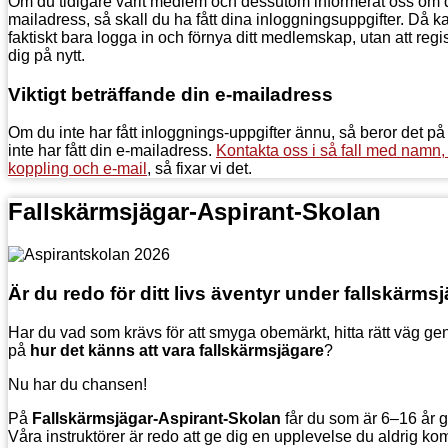
Om du tidigare varit medlem och dessutom informerat oss om d
mailadress, så skall du ha fått dina inloggningsuppgifter. Då k
faktiskt bara logga in och förnya ditt medlemskap, utan att regi
dig på nytt.
Viktigt beträffande din e-mailadress
Om du inte har fått inloggnings-uppgifter ännu, så beror det på 
inte har fått din e-mailadress.
Kontakta oss i så fall med namn,
koppling och e-mail
, så fixar vi det.
Fallskärmsjägar-Aspirant-Skolan
Är du redo för ditt livs äventyr under fallskärm
Har du vad som krävs för att smyga obemärkt, hitta rätt väg ge
på
hur det känns att vara fallskärmsjägare
?
Nu har du chansen!
På
Fallskärmsjägar-Aspirant-Skolan
får du som är 6–16 år 
Våra instruktörer är redo att ge dig en upplevelse du aldrig k