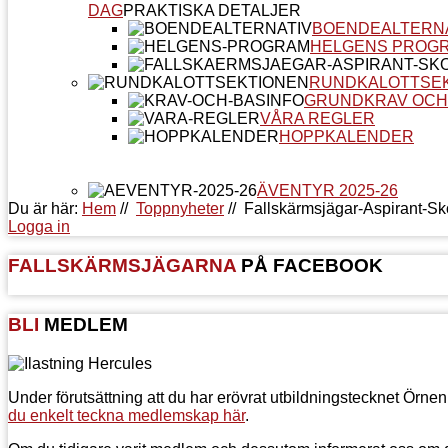
DAG
PRAKTISKA DETALJER
BOENDEALTERN
HELGENS PROG
RUNDKALOTTSE
GRUNDKRAV OCH
VÅRA REGLER
HOPPKALENDER
ÄVENTYR 2025-26
Du är här:
Hem
//
Toppnyheter
//
Fallskärmsjägar-Aspirant-Sk
Logga in
FALLSKÄRMSJÄGARNA
PÅ FACEBOOK
BLI
MEDLEM
Under förutsättning att du har erövrat utbildningstecknet Örne
du enkelt teckna medlemskap här
.