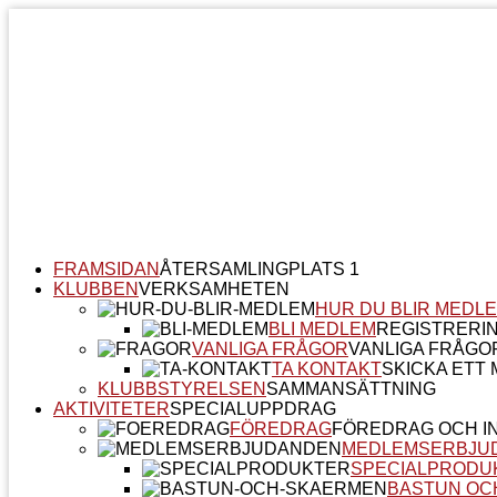
FRAMSIDAN
ÅTERSAMLINGPLATS 1
KLUBBEN
VERKSAMHETEN
HUR DU BLIR MEDL
BLI MEDLEM
REGISTRERI
VANLIGA FRÅGOR
VANLIGA FRÅGO
TA KONTAKT
SKICKA ETT M
KLUBBSTYRELSEN
SAMMANSÄTTNING
AKTIVITETER
SPECIALUPPDRAG
FÖREDRAG
FÖREDRAG OCH I
MEDLEMSERBJU
SPECIALPRODU
BASTUN OC