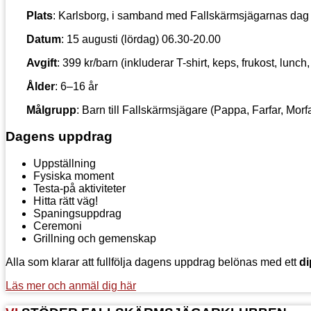
Plats
: Karlsborg, i samband med Fallskärmsjägarnas dag
Datum
: 15 augusti (lördag) 06.30-20.00
Avgift
: 399 kr/barn (inkluderar T-shirt, keps, frukost, lunc
Ålder
: 6–16 år
Målgrupp
: Barn till Fallskärmsjägare (Pappa, Farfar, Morfa
Dagens uppdrag
Uppställning
Fysiska moment
Testa-på aktiviteter
Hitta rätt väg!
Spaningsuppdrag
Ceremoni
Grillning och gemenskap
Alla som klarar att fullfölja dagens uppdrag belönas med ett
d
Läs mer och anmäl dig här