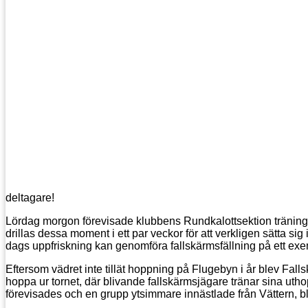
deltagare!
Lördag morgon förevisade klubbens Rundkalottsektion träning i
drillas dessa moment i ett par veckor för att verkligen sätta si
dags uppfriskning kan genomföra fallskärmsfällning på ett exem
Eftersom vädret inte tillät hoppning på Flugebyn i år blev Falls
hoppa ur tornet, där blivande fallskärmsjägare tränar sina uthop
förevisades och en grupp ytsimmare innästlade från Vättern, blev 