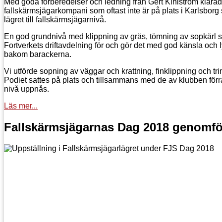
Med goda förberedelser och ledning från Gert Kihlström klarade
fallskärmsjägarkompani som oftast inte är på plats i Karlsborg
lägret till fallskärmsjägarnivå.
En god grundnivå med klippning av gräs, tömning av sopkärl s
Fortverkets driftavdelning för och gör det med god känsla och 
bakom barackerna.
Vi utförde sopning av väggar och krattning, finklippning och tr
Podiet sattes på plats och tillsammans med de av klubben för
nivå uppnås.
Läs mer...
Fallskärmsjägarnas Dag 2018 genomf