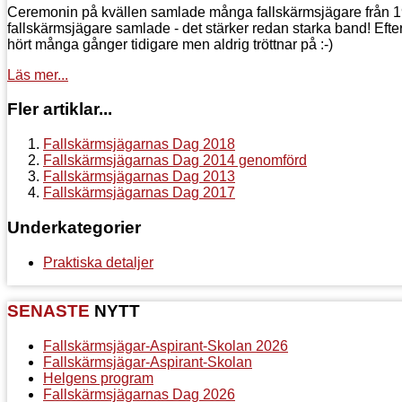
Ceremonin på kvällen samlade många fallskärmsjägare från 1952
fallskärmsjägare samlade - det stärker redan starka band! Efter c
hört många gånger tidigare men aldrig tröttnar på :-)
Läs mer...
Fler artiklar...
Fallskärmsjägarnas Dag 2018
Fallskärmsjägarnas Dag 2014 genomförd
Fallskärmsjägarnas Dag 2013
Fallskärmsjägarnas Dag 2017
Underkategorier
Praktiska detaljer
SENASTE
NYTT
Fallskärmsjägar-Aspirant-Skolan 2026
Fallskärmsjägar-Aspirant-Skolan
Helgens program
Fallskärmsjägarnas Dag 2026