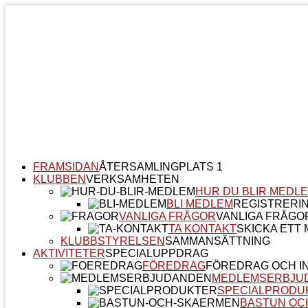
FRAMSIDAN
ÅTERSAMLINGPLATS 1
KLUBBEN
VERKSAMHETEN
HUR DU BLIR MEDL
BLI MEDLEM
REGISTRERI
VANLIGA FRÅGOR
VANLIGA FRÅGO
TA KONTAKT
SKICKA ETT M
KLUBBSTYRELSEN
SAMMANSÄTTNING
AKTIVITETER
SPECIALUPPDRAG
FÖREDRAG
FÖREDRAG OCH I
MEDLEMSERBJU
SPECIALPRODU
BASTUN OC