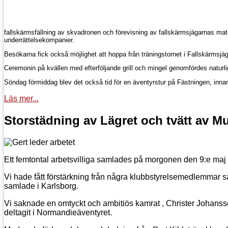
fallskärmsfällning av skvadronen och förevisning av fallskärmsjägarnas m
underrättelsekompanier.
Besökarna fick också möjlighet att hoppa från träningstornet i Fallskärmsjägar
Ceremonin på kvällen med efterföljande grill och mingel genomfördes naturligt
Söndag förmiddag blev det också tid för en äventyrstur på Fästningen, innan v
Läs mer...
Storstädning av Lägret och tvätt av M
Ett femtontal arbetsvilliga samlades på morgonen den 9:e maj
Vi hade fått förstärkning från några klubbstyrelsemedlemmar 
samlade i Karlsborg.
Vi saknade en omtyckt och ambitiös kamrat , Christer Johansso
deltagit i Normandieäventyret.