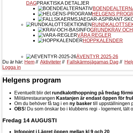
DAG
PRAKTISKA DETALJER
BOENDEALTERN
HELGENS PROG
RUNDKALOTTSE
GRUNDKRAV OCH
VÅRA REGLER
HOPPKALENDER
ÄVENTYR 2025-26
Du är här:
Hem
//
Aktiviteter
//
Fallskärmsjägarnas Dag
//
Hel
Logga in
Helgens program
Eventuellt blir det
rundkalotthoppning på fredag förm
Militärrestaurangen
Kastanjen är endast öppen för fru
Om du behöver få tag i en
ny basker
till uppställningen
OBS
!
Du som önskar bo i klubbens regi - logement, tält 
Fredag 14 AUGUSTI
Infopoint i Lägret öppen mellan kl 9 och 20