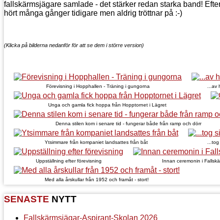
fallskärmsjägare samlade - det stärker redan starka band! Efter c
hört många gånger tidigare men aldrig tröttnar på :-)
(Klicka på bilderna nedanför för att se dem i större version)
Förevisning i Hopphallen - Träning i gungorna
...av 
Unga och gamla fick hoppa från Hopptornet i Lägret
Denna stilen kom i senare tid - fungerar både från ramp och dörr
Ytsimmare från kompaniet landsattes från båt
...to
Uppställning efter förevisning
Innan ceremonin i Fallskä
Med alla årskullar från 1952 och framåt - stort!
SENASTE
NYTT
Fallskärmsjägar-Aspirant-Skolan 2026