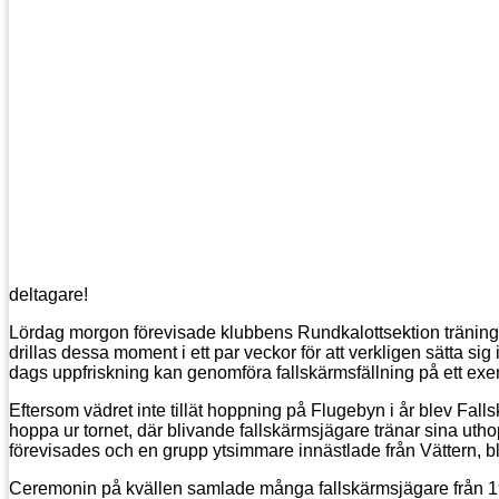
deltagare!
Lördag morgon förevisade klubbens Rundkalottsektion träning i
drillas dessa moment i ett par veckor för att verkligen sätta si
dags uppfriskning kan genomföra fallskärmsfällning på ett exem
Eftersom vädret inte tillät hoppning på Flugebyn i år blev Falls
hoppa ur tornet, där blivande fallskärmsjägare tränar sina uthop
förevisades och en grupp ytsimmare innästlade från Vättern, blev 
Ceremonin på kvällen samlade många fallskärmsjägare från 1952