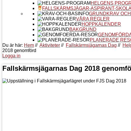
HELGENS PROG
FALLSKÄRMSJÄGAR-ASPIRANT-SKOL
GRUNDKRAV OCH
VÅRA REGLER
HOPPKALENDER
BAKGRUND
GENOMFÖRDA
PLANERADE RES
Du är här:
Hem
//
Aktiviteter
//
Fallskärmsjägarnas Dag
//
Hel
2018 genomförd
Logga in
Fallskärmsjägarnas Dag 2018 genomf