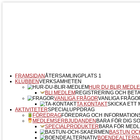
FRAMSIDAN
ÅTERSAMLINGPLATS 1
KLUBBEN
VERKSAMHETEN
HUR DU BLIR MEDL
BLI MEDLEM
REGISTRERING OCH BET
VANLIGA FRÅGOR
VANLIGA FRÅGO
TA KONTAKT
SKICKA ETT M
AKTIVITETER
SPECIALUPPDRAG
FÖREDRAG
FÖREDRAG OCH INFORMATION
MEDLEMSERBJUDANDEN
BARA FÖR DIG S
SPECIALPRODUKTER
BARA FÖR MED
BASTUN OC
BOENDEALTERN